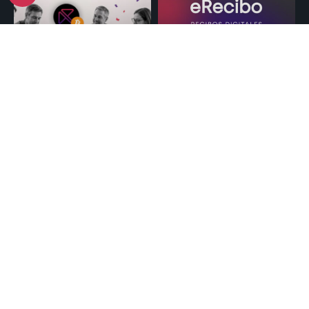
En RaddTeam
eRecibo: cuando
celebramos el día de
liquidar bien ya no
la pizza Bitcoin.
alcanza
Leer Más >>
Leer Más >>