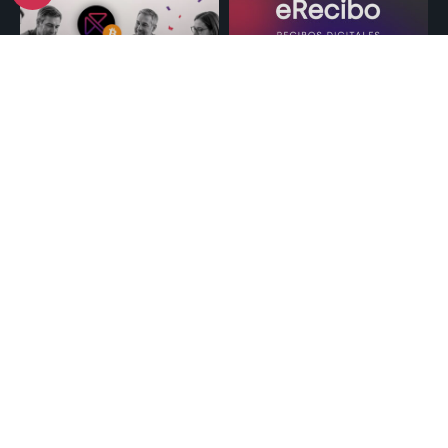
En RaddTeam
eRecibo: cuando
celebramos el día de
liquidar bien ya no
la pizza Bitcoin.
alcanza
Leer Más >>
Leer Más >>